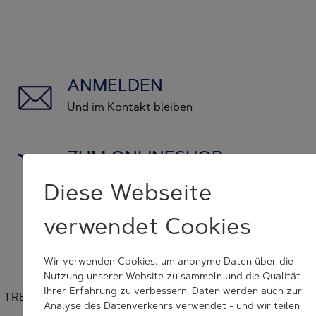
ANMELDEN
Und im Kontakt bleiben
ZUM ONLINESHOP
und Originalersatzteile kaufen
Diese Webseite
verwendet Cookies
KONTAKT NEHMEN
wir helfen Ihnen weiter
Wir verwenden Cookies, um anonyme Daten über die
Nutzung unserer Website zu sammeln und die Qualität
Ihrer Erfahrung zu verbessern. Daten werden auch zur
TRESU | Venusvej 44 | 6000 Kolding | Denmark | +45 7632
Analyse des Datenverkehrs verwendet - und wir teilen
3500 | tresu@tresu.com