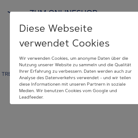
ZUM ONLINESHOP
und Originalersatzteile kaufen
Diese Webseite
verwendet Cookies
KONTAKT NEHMEN
wir helfen Ihnen weiter
Wir verwenden Cookies, um anonyme Daten über die
Nutzung unserer Website zu sammeln und die Qualität
Ihrer Erfahrung zu verbessern. Daten werden auch zur
TRESU | Venusvej 44 | 6000 Kolding | Denmark | +45 7632
Analyse des Datenverkehrs verwendet - und wir teilen
3500 | tresu@tresu.com
diese Informationen mit unseren Partnern in soziale
Medien. Wir benutzen Cookies vom Google und
Cookie Consent Settings
Leadfeeder.
Wenn Sie auf "Alle Akzeptieren" klicken, erklären Sie sich
mit dem Setzen aller angegebenen Cookies
einverstanden. Sie können jederzeit Ihr Akzept
zurückrufen.