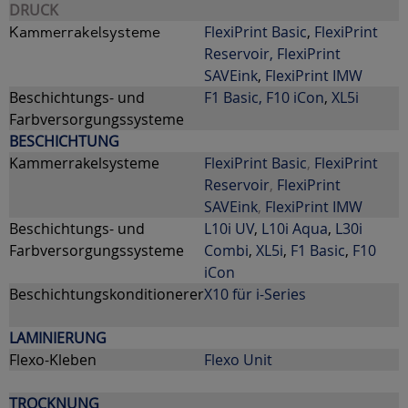
DRUCK
FlexiPrint Basic
,
FlexiPrint
Kammerrakelsysteme
Reservoir,
FlexiPrint
SAVEink
,
FlexiPrint IMW
Beschichtungs- und
F1 Basic,
F10 iCon
,
XL5i
Farbversorgungssysteme
BESCHICHTUNG
Kammerrakelsysteme
FlexiPrint Basic
,
FlexiPrint
Reservoir
,
FlexiPrint
SAVEink
,
FlexiPrint IMW
Beschichtungs- und
L10i UV
,
L10i Aqua
,
L30i
Farbversorgungssysteme
Combi
,
XL5i
,
F1 Basic
,
F10
iCon
Beschichtungskonditionerer
X10 für i-Series
LAMINIERUNG
Flexo-Kleben
Flexo Unit
TROCKNUNG