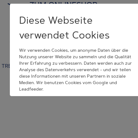
ZUM ONLINESHOP
und Originalersatzteile kaufen
Diese Webseite
verwendet Cookies
KONTAKT NEHMEN
wir helfen Ihnen weiter
Wir verwenden Cookies, um anonyme Daten über die
Nutzung unserer Website zu sammeln und die Qualität
Ihrer Erfahrung zu verbessern. Daten werden auch zur
TRESU | Venusvej 44 | 6000 Kolding | Denmark | +45 7632
Analyse des Datenverkehrs verwendet - und wir teilen
3500 | tresu@tresu.com
diese Informationen mit unseren Partnern in soziale
Medien. Wir benutzen Cookies vom Google und
Cookie Consent Settings
Leadfeeder.
Wenn Sie auf "Alle Akzeptieren" klicken, erklären Sie sich
mit dem Setzen aller angegebenen Cookies
einverstanden. Sie können jederzeit Ihr Akzept
zurückrufen.
Weitere Informationen zu Cookies finden Sie in unserer