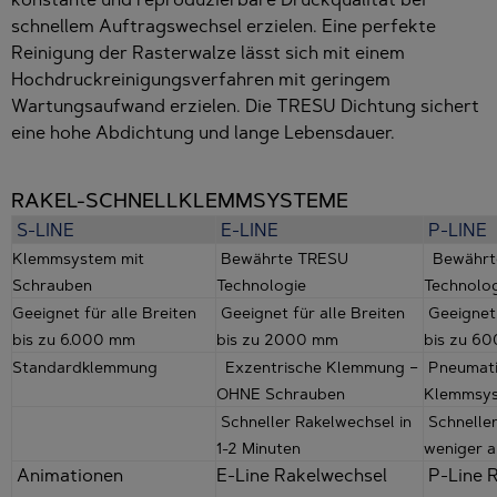
schnellem Auftragswechsel erzielen. Eine perfekte
Reinigung der Rasterwalze lässt sich mit einem
Hochdruckreinigungsverfahren mit geringem
Wartungsaufwand erzielen. Die TRESU Dichtung sichert
eine hohe Abdichtung und lange Lebensdauer.
RAKEL-SCHNELLKLEMMSYSTEME
S-LINE
E-LINE
P-LINE
Klemmsystem mit
Bewährte TRESU
Bewährt
Schrauben
Technologie
Technolo
Geeignet für alle Breiten
Geeignet für alle Breiten
Geeignet 
bis zu 6.000 mm
bis zu 2000 mm
bis zu 6
Standardklemmung
Exzentrische Klemmung –
Pneumati
OHNE Schrauben
Klemmsy
Schneller Rakelwechsel in
Schneller
1-2 Minuten
weniger a
Animationen
E-Line Rakelwechsel
P-Line 