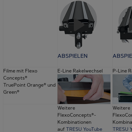
ABSPIELEN
ABSPI
Filme mit Flexo
E-Line Rakelwechsel
P-Line 
Concepts®
TruePoint Orange® und
Green®
Weitere
Weitere
FlexoConcepts®-
FlexoCo
Kombinationen
Kombina
auf
TRESU YouTube
TRESU 