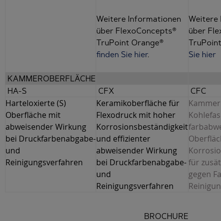
Weitere Informationen
Weitere 
über FlexoConcepts®
über Fl
TruPoint Orange®
TruPoin
finden Sie hier
.
Sie hier
KAMMEROBERFLÄCHE
HA-S
CFX
CFC
Harteloxierte (S)
Keramikoberfläche für
Kammer
Oberfläche mit
Flexodruck mit hoher
Kohlefas
abweisender Wirkung
Korrosionsbeständigkeit
farbabw
bei Druckfarbenabgabe-
und effizienter
Oberflä
und
abweisender Wirkung
Korrosio
Reinigungsverfahren
bei Druckfarbenabgabe-
für zusä
und
gegen F
Reinigungsverfahren
Reinigun
BROCHURE