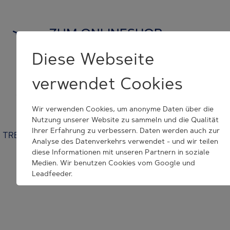
ZUM ONLINESHOP
und Originalersatzteile kaufen
Diese Webseite
verwendet Cookies
KONTAKT NEHMEN
wir helfen Ihnen weiter
Wir verwenden Cookies, um anonyme Daten über die
Nutzung unserer Website zu sammeln und die Qualität
Ihrer Erfahrung zu verbessern. Daten werden auch zur
TRESU | Venusvej 44 | 6000 Kolding | Denmark | +45 7632
Analyse des Datenverkehrs verwendet - und wir teilen
3500 | tresu@tresu.com
diese Informationen mit unseren Partnern in soziale
Medien. Wir benutzen Cookies vom Google und
Cookie Consent Settings
Leadfeeder.
Wenn Sie auf "Alle Akzeptieren" klicken, erklären Sie sich
mit dem Setzen aller angegebenen Cookies
einverstanden. Sie können jederzeit Ihr Akzept
zurückrufen.