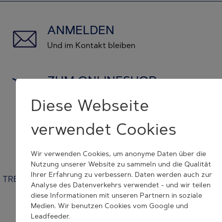
ANMELDEN
Und im Kontakt bleiben
ZUM ONLINESHOP
und Originalersatzteile kaufen
Diese Webseite
verwendet Cookies
KONTAKT NEHMEN
wir helfen Ihnen weiter
Wir verwenden Cookies, um anonyme Daten über die
Nutzung unserer Website zu sammeln und die Qualität
Ihrer Erfahrung zu verbessern. Daten werden auch zur
TRESU | Venusvej 44 | 6000 Kolding | Denmark | +45 7632
Analyse des Datenverkehrs verwendet - und wir teilen
3500 | tresu@tresu.com
diese Informationen mit unseren Partnern in soziale
Medien. Wir benutzen Cookies vom Google und
Cookie Consent Settings
Leadfeeder.