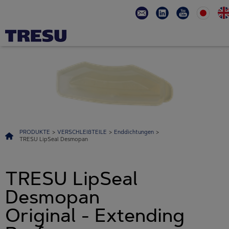
PRODUKTE
>
VERSCHLEIßTEILE
>
Enddichtungen
>
TRESU LipSeal Desmopan
TRESU LipSeal
Desmopan
Original - Extending