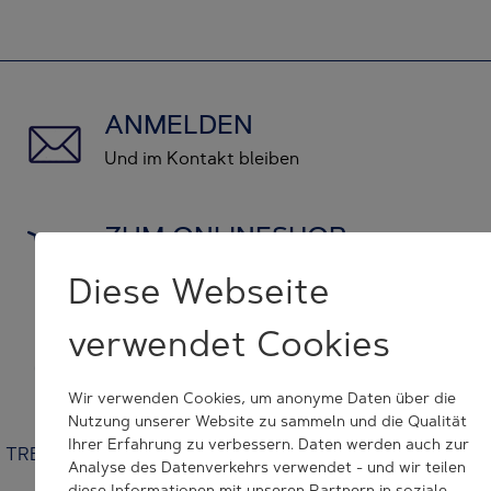
ANMELDEN
Und im Kontakt bleiben
ZUM ONLINESHOP
und Originalersatzteile kaufen
Diese Webseite
verwendet Cookies
KONTAKT NEHMEN
wir helfen Ihnen weiter
Wir verwenden Cookies, um anonyme Daten über die
Nutzung unserer Website zu sammeln und die Qualität
Ihrer Erfahrung zu verbessern. Daten werden auch zur
TRESU | Venusvej 44 | 6000 Kolding | Denmark | +45 7632
Analyse des Datenverkehrs verwendet - und wir teilen
3500 | tresu@tresu.com
diese Informationen mit unseren Partnern in soziale