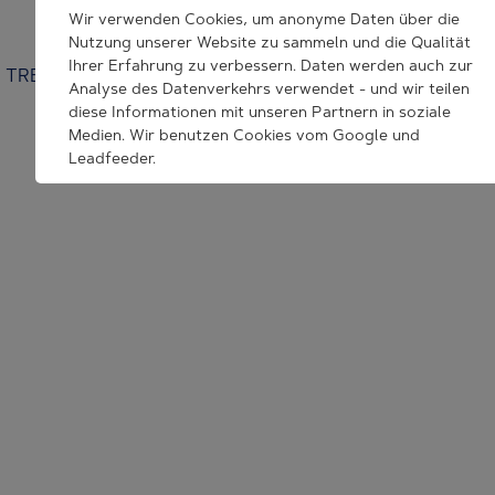
wir helfen Ihnen weiter
Wir verwenden Cookies, um anonyme Daten über die
Nutzung unserer Website zu sammeln und die Qualität
Ihrer Erfahrung zu verbessern. Daten werden auch zur
TRESU | Venusvej 44 | 6000 Kolding | Denmark | +45 7632
Analyse des Datenverkehrs verwendet - und wir teilen
3500 | tresu@tresu.com
diese Informationen mit unseren Partnern in soziale
Medien. Wir benutzen Cookies vom Google und
Cookie Consent Settings
Leadfeeder.
Wenn Sie auf "Alle Akzeptieren" klicken, erklären Sie sich
mit dem Setzen aller angegebenen Cookies
einverstanden. Sie können jederzeit Ihr Akzept
zurückrufen.
Weitere Informationen zu Cookies finden Sie in unserer
Datenschutzrichtlinie.
.