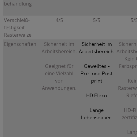
behandlung
Verschleiß-
4/5
5/5
5/
festigkeit
Rasterwalze
Eigenschaften
Sicherheit im
Sicherh
Sicherheit im
Arbeitsbereich.
Arbeitsb
Arbeitsbereich.
Kein 
Geeignet für
Farbspr
Gewelltes -
eine Vielzahl
Pre- und Post
von
Kei
print
Anwendungen.
Rasterw
Rief
HD Flexo
HD-Fl
Lange
zertifiz
Lebensdauer
Lan