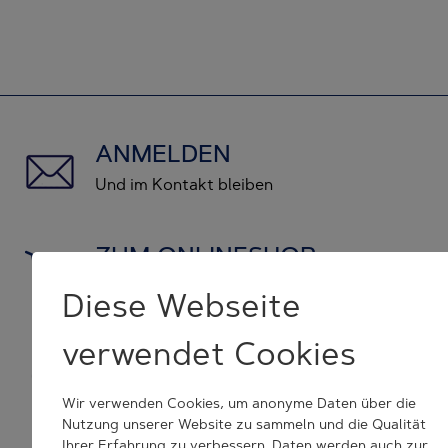
ANMELDEN
Und im Kontakt bleiben
ZUM ONLINESHOP
und Originalersatzteile kaufen
Diese Webseite
verwendet Cookies
KONTAKT NEHMEN
wir helfen Ihnen weiter
Wir verwenden Cookies, um anonyme Daten über die
Nutzung unserer Website zu sammeln und die Qualität
Ihrer Erfahrung zu verbessern. Daten werden auch zur