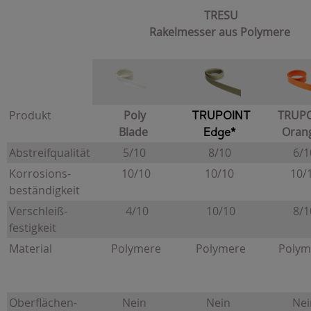
TRESU
Rakelmesser aus Polymere
Produkt
Poly
TRUP
TRUPOINT
Blade
Oran
Edge*
Abstreifqualität
5/10
8/10
6/1
Korrosions-
10/10
10/10
10/
beständigkeit
Verschleiß-
4/10
10/10
8/1
festigkeit
Material
Polymere
Polymere
Polym
Oberflächen-
Nein
Nein
Nei