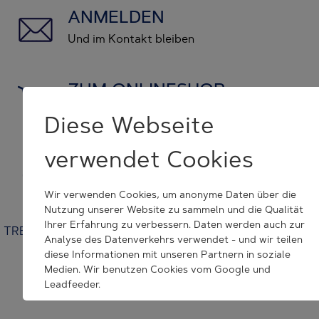
ANMELDEN
Und im Kontakt bleiben
ZUM ONLINESHOP
und Originalersatzteile kaufen
Diese Webseite
verwendet Cookies
KONTAKT NEHMEN
wir helfen Ihnen weiter
Wir verwenden Cookies, um anonyme Daten über die
Nutzung unserer Website zu sammeln und die Qualität
Ihrer Erfahrung zu verbessern. Daten werden auch zur
TRESU | Venusvej 44 | 6000 Kolding | Denmark | +45 7632
Analyse des Datenverkehrs verwendet - und wir teilen
3500 | tresu@tresu.com
diese Informationen mit unseren Partnern in soziale
Medien. Wir benutzen Cookies vom Google und
Cookie Consent Settings
Leadfeeder.
Wenn Sie auf "Alle Akzeptieren" klicken, erklären Sie sich