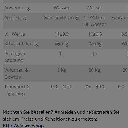
Anwendung
Wasser
Wasser
U
Auflösung
Gebrauchsfertig
1L WB mit
Gebrauc
10L Wasser
pH Werte
11±0.5
11±0.5
8.5
Schaumbildung
Wenig
Wenig
We
Biiologish
Ja
Ja
J
abbaubar
Volumen &
1 Kg
20 Kg
20
Gewicht
Transport &
0°C - 40°C
0°C - 40°C
0°C -
Lagerung
Möchten Sie bestellen? Anmelden und registrieren Sie
sich um Preise und Konditionen zu erhalten:
EU / Asia webshop