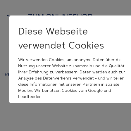
ZUM ONLINESHOP
und Originalersatzteile kaufen
Diese Webseite
verwendet Cookies
KONTAKT NEHMEN
wir helfen Ihnen weiter
Wir verwenden Cookies, um anonyme Daten über die
Nutzung unserer Website zu sammeln und die Qualität
Ihrer Erfahrung zu verbessern. Daten werden auch zur
TRESU | Venusvej 44 | 6000 Kolding | Denmark | +45 7632
Analyse des Datenverkehrs verwendet - und wir teilen
3500 | tresu@tresu.com
diese Informationen mit unseren Partnern in soziale
Medien. Wir benutzen Cookies vom Google und
Cookie Consent Settings
Leadfeeder.
Wenn Sie auf "Alle Akzeptieren" klicken, erklären Sie sich
mit dem Setzen aller angegebenen Cookies
einverstanden. Sie können jederzeit Ihr Akzept
zurückrufen.