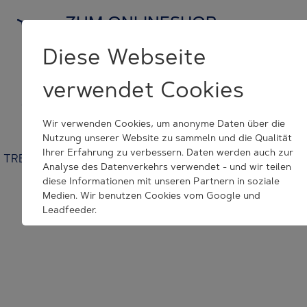
ZUM ONLINESHOP
und Originalersatzteile kaufen
Diese Webseite
verwendet Cookies
KONTAKT NEHMEN
wir helfen Ihnen weiter
Wir verwenden Cookies, um anonyme Daten über die
Nutzung unserer Website zu sammeln und die Qualität
Ihrer Erfahrung zu verbessern. Daten werden auch zur
TRESU | Venusvej 44 | 6000 Kolding | Denmark | +45 7632
Analyse des Datenverkehrs verwendet - und wir teilen
3500 | tresu@tresu.com
diese Informationen mit unseren Partnern in soziale
Medien. Wir benutzen Cookies vom Google und
Cookie Consent Settings
Leadfeeder.
Wenn Sie auf "Alle Akzeptieren" klicken, erklären Sie sich
mit dem Setzen aller angegebenen Cookies
einverstanden. Sie können jederzeit Ihr Akzept
zurückrufen.