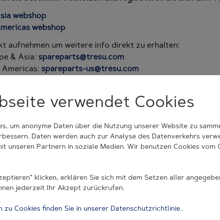
Asia webshop
Americas webshop
t aufnehmen um weitere info direkt zu erhalten:
pe & Asia:
spareparts@tresu.com
& Americas:
spareparts-us@tresu.com
bseite verwendet Cookies
s, um anonyme Daten über die Nutzung unserer Website zu sammel
erbessern. Daten werden auch zur Analyse des Datenverkehrs verwen
ZUM ONLINESHOP
mit unseren Partnern in soziale Medien. Wir benutzen Cookies vom
und Originalersatzteile kaufen
zeptieren" klicken, erklären Sie sich mit dem Setzen aller angegeb
usvej 44 | 6000 Kolding | Denmark | +45 7632 3500 | tre
nnen jederzeit Ihr Akzept zurückrufen.
Cookie Consent Settings
 zu Cookies finden Sie in unserer Datenschutzrichtlinie.
.