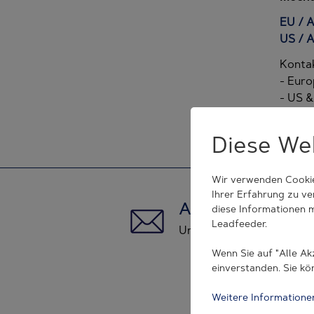
EU / 
US / 
Kontak
- Euro
- US 
Diese We
Wir verwenden Cookie
Ihrer Erfahrung zu v
ANMELDEN
diese Informationen 
Leadfeeder.
Und im Kontakt bleiben
Wenn Sie auf "Alle Ak
TRESU | Ven
einverstanden. Sie kö
Weitere Informationen