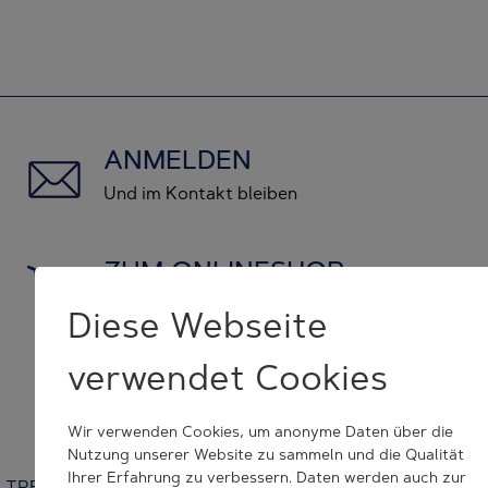
ANMELDEN
Und im Kontakt bleiben
ZUM ONLINESHOP
und Originalersatzteile kaufen
Diese Webseite
verwendet Cookies
KONTAKT NEHMEN
wir helfen Ihnen weiter
Wir verwenden Cookies, um anonyme Daten über die
Nutzung unserer Website zu sammeln und die Qualität
Ihrer Erfahrung zu verbessern. Daten werden auch zur
TRESU | Venusvej 44 | 6000 Kolding | Denmark | +45 7632