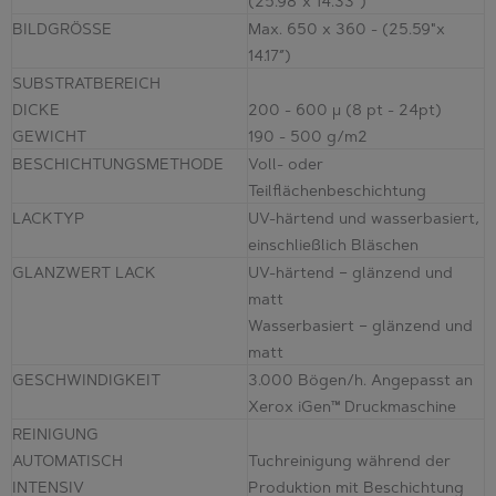
(25.98”x 14.33”)
BILDGRÖSSE
Max. 650 x 360 - (25.59"x
14.17”)
SUBSTRATBEREICH
DICKE
200 - 600 µ (8 pt - 24pt)
GEWICHT
190 - 500 g/m2
BESCHICHTUNGSMETHODE
Voll- oder
Teilflächenbeschichtung
LACKTYP
UV-härtend und wasserbasiert,
einschließlich Bläschen
GLANZWERT LACK
UV-härtend – glänzend und
matt
Wasserbasiert – glänzend und
matt
GESCHWINDIGKEIT
3.000 Bögen/h. Angepasst an
Xerox iGen™ Druckmaschine
REINIGUNG
AUTOMATISCH
Tuchreinigung während der
INTENSIV
Produktion mit Beschichtung