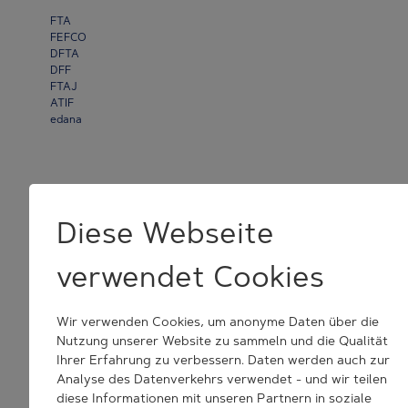
FTA
FEFCO
DFTA
DFF
FTAJ
ATIF
edana
QUICKLINKS
Diese Webseite
Webshop
News
verwendet Cookies
TRESU begegnen
Disclaimer
&
Privacy
Wir verwenden Cookies, um anonyme Daten über die
Cookie Consent Settings
Nutzung unserer Website zu sammeln und die Qualität
Ihrer Erfahrung zu verbessern. Daten werden auch zur
Analyse des Datenverkehrs verwendet - und wir teilen
diese Informationen mit unseren Partnern in soziale