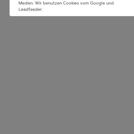
Medien. Wir benutzen Cookies vom Google und
TRESU | Venusvej 44 | 6000 Kolding | Denmark | tresu@tresu.com
Leadfeeder.
Wenn Sie auf "Alle Akzeptieren" klicken, erklären Sie sich
mit dem Setzen aller angegebenen Cookies
einverstanden. Sie können jederzeit Ihr Akzept
zurückrufen.
Weitere Informationen zu Cookies finden Sie in unserer
Datenschutzrichtlinie.
.
Statistik
DETAILS ANZEIGEN
Statistik-Cookies helfen Webseiten-Besitzern zu
verstehen, wie Besucher mit Webseiten interagieren,
indem Informationen anonym gesammelt und gemeldet
werden.